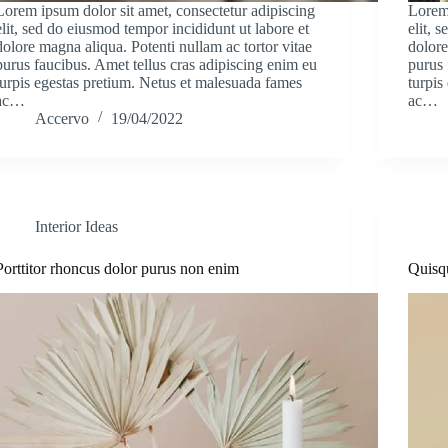
Lorem ipsum dolor sit amet, consectetur adipiscing
Lorem 
elit, sed do eiusmod tempor incididunt ut labore et
elit, 
dolore magna aliqua. Potenti nullam ac tortor vitae
dolore
purus faucibus. Amet tellus cras adipiscing enim eu
purus 
turpis egestas pretium. Netus et malesuada fames
turpis
ac…
ac…
Accervo
19/04/2022
Interior Ideas
Porttitor rhoncus dolor purus non enim
Quisq