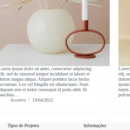
Lorem ipsum dolor sit amet, consectetur adipiscing
Lorem 
elit, sed do eiusmod tempor incididunt ut labore et
elit, 
dolore magna aliqua. Aliquet porttitor lacus luctus
dolore
accumsan. Leo vel fringilla est ullamcorper. Nam
ipsum 
aliquam sem et tortor consequat id porta nibh. Id
turpis
faucibus…
pulvi
Accervo
19/04/2022
Tipos de Projetos
Informações