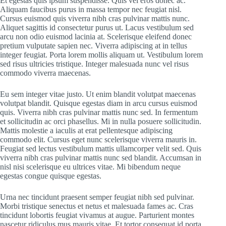
Et egestas quis ipsum suspendisse. Quis vel eros donec ac.
Aliquam faucibus purus in massa tempor nec feugiat nisl.
Cursus euismod quis viverra nibh cras pulvinar mattis nunc.
Aliquet sagittis id consectetur purus ut. Lacus vestibulum sed
arcu non odio euismod lacinia at. Scelerisque eleifend donec
pretium vulputate sapien nec. Viverra adipiscing at in tellus
integer feugiat. Porta lorem mollis aliquam ut. Vestibulum lorem
sed risus ultricies tristique. Integer malesuada nunc vel risus
commodo viverra maecenas.
Eu sem integer vitae justo. Ut enim blandit volutpat maecenas
volutpat blandit. Quisque egestas diam in arcu cursus euismod
quis. Viverra nibh cras pulvinar mattis nunc sed. In fermentum
et sollicitudin ac orci phasellus. Mi in nulla posuere sollicitudin.
Mattis molestie a iaculis at erat pellentesque adipiscing
commodo elit. Cursus eget nunc scelerisque viverra mauris in.
Feugiat sed lectus vestibulum mattis ullamcorper velit sed. Quis
viverra nibh cras pulvinar mattis nunc sed blandit. Accumsan in
nisl nisi scelerisque eu ultrices vitae. Mi bibendum neque
egestas congue quisque egestas.
Urna nec tincidunt praesent semper feugiat nibh sed pulvinar.
Morbi tristique senectus et netus et malesuada fames ac. Cras
tincidunt lobortis feugiat vivamus at augue. Parturient montes
nascetur ridiculus mus mauris vitae. Et tortor consequat id porta