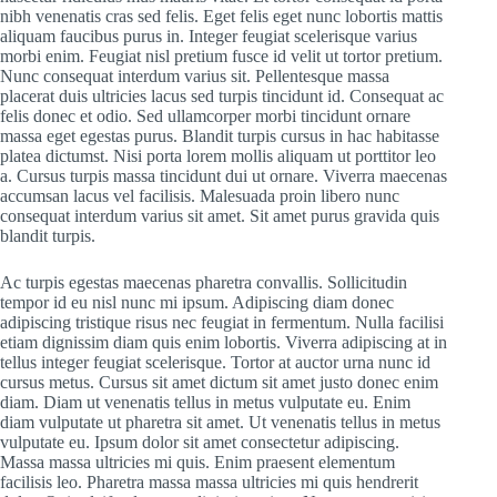
nibh venenatis cras sed felis. Eget felis eget nunc lobortis mattis
aliquam faucibus purus in. Integer feugiat scelerisque varius
morbi enim. Feugiat nisl pretium fusce id velit ut tortor pretium.
Nunc consequat interdum varius sit. Pellentesque massa
placerat duis ultricies lacus sed turpis tincidunt id. Consequat ac
felis donec et odio. Sed ullamcorper morbi tincidunt ornare
massa eget egestas purus. Blandit turpis cursus in hac habitasse
platea dictumst. Nisi porta lorem mollis aliquam ut porttitor leo
a. Cursus turpis massa tincidunt dui ut ornare. Viverra maecenas
accumsan lacus vel facilisis. Malesuada proin libero nunc
consequat interdum varius sit amet. Sit amet purus gravida quis
blandit turpis.
Ac turpis egestas maecenas pharetra convallis. Sollicitudin
tempor id eu nisl nunc mi ipsum. Adipiscing diam donec
adipiscing tristique risus nec feugiat in fermentum. Nulla facilisi
etiam dignissim diam quis enim lobortis. Viverra adipiscing at in
tellus integer feugiat scelerisque. Tortor at auctor urna nunc id
cursus metus. Cursus sit amet dictum sit amet justo donec enim
diam. Diam ut venenatis tellus in metus vulputate eu. Enim
diam vulputate ut pharetra sit amet. Ut venenatis tellus in metus
vulputate eu. Ipsum dolor sit amet consectetur adipiscing.
Massa massa ultricies mi quis. Enim praesent elementum
facilisis leo. Pharetra massa massa ultricies mi quis hendrerit